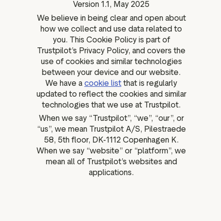
Version 1.1, May 2025
ation
We believe in being clear and open about
how we collect and use data related to
you. This Cookie Policy is part of
Trustpilot’s Privacy Policy, and covers the
executive teams
use of cookies and similar technologies
between your device and our website.
 policy
We have a
cookie list
that is regularly
very policy
updated to reflect the cookies and similar
technologies that we use at Trustpilot.
hics
When we say “Trustpilot”, “we”, “our”, or
 association
“us”, we mean Trustpilot A/S, Pilestraede
eference
58, 5th floor, DK-1112 Copenhagen K.
When we say “website” or “platform”, we
f matters
mean all of Trustpilot’s websites and
r the board
applications.
ment of Reasons